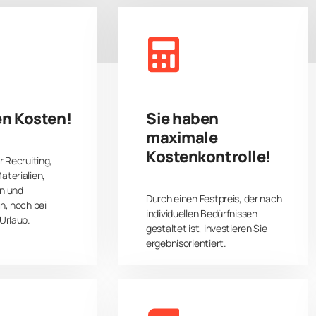
indung. Der Unternehmer erhält fokussierte Unterstützu
en Kosten!
Sie haben
maximale
Kostenkontrolle!
r Recruiting,
aterialien,
n und
Durch einen Festpreis, der nach
n, noch bei
individuellen Bedürfnissen
Urlaub.
gestaltet ist, investieren Sie
ergebnisorientiert.