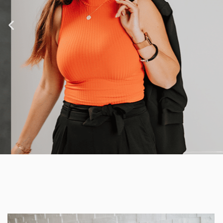
O
utsource
SMART