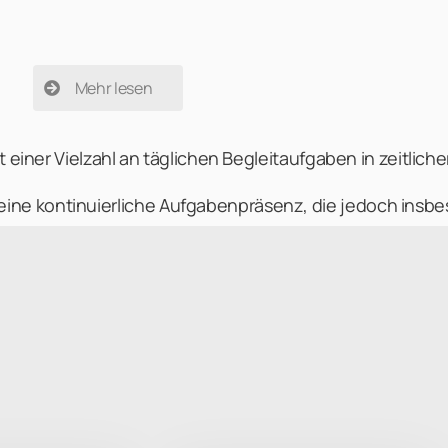
Mehr lesen
einer Vielzahl an täglichen Begleitaufgaben in zeitliche
gt eine kontinuierliche Aufgabenpräsenz, die jedoch in
ltenverhältnis bietet häufig nicht die erforderliche Fle
nd die erforderlichen Kapazitäten reagieren zu können.
e Online Business Managerin kann hier die Lücke fülle
 umfangreichen Aufgabenkomplex können so projektbezo
esem Weg kompetent, zuverlässig und zeitsparend reali