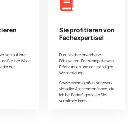
zieren
Sie profitieren von
Fachexpertise!
ie sich auf Ihre
Durch bisher erworbene
llen Sie Ihre Work-
Fähigkeiten, Fachkompetenzen,
eder her.
Erfahrungen und der ständigen
Weiterbildung.
Sowie einem großen Netzwerk
virtueller Assistenten/innen, die
ich bei Bedarf, gerne an Sie
vermitteln kann.