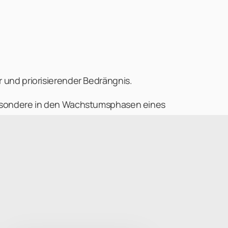
r und priorisierender Bedrängnis.
sbesondere in den Wachstumsphasen eines
xibilität, um auf die schwankende Aufgabenlage
n.
gen und spezifisch outgesourct werden. Die
siert. Die entsprechende Expertise führt zu