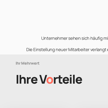
Unternehmer sehen sich häufig mit 
Die Einstellung neuer Mitarbeiter verlan
Unternehmens stark variieren kann. Ein Angestel
Ihr Mehrwert
u
Ihre V
o
rteile
Ein
Punktuelle Aufgabenverteilung bis zu einem
angesteuerte Aufgabenbewältigung wird auf di