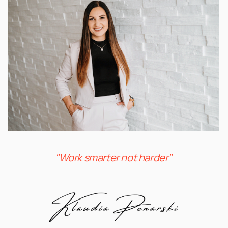
Zeit
gewinnen
&
Flexibel
bleiben
"Work smarter not harder"