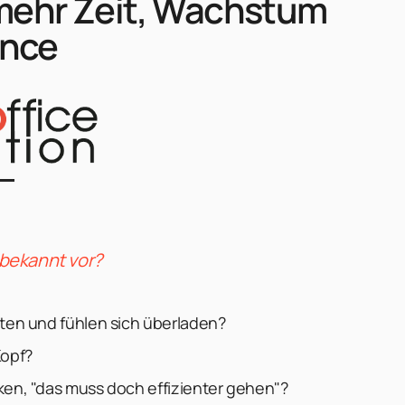
 mehr Zeit, Wachstum
ance
bekannt vor?
iten und fühlen sich überladen?
Kopf?
ken, "das muss doch effizienter gehen"?